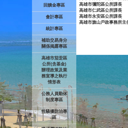
高雄市彌陀區公所課長
回饋金專區
高雄市仁武區公所課長
高雄市永安區公所課長
會計專區
高雄市旗山戶政事務所主
統計專區
補助交易身分
關係揭露專區
高雄市茄萣區
公所(含基金)
辦理政策及業
務宣導之執行
情形表
公務人員勤休
制度專區
性騷擾防治專
區