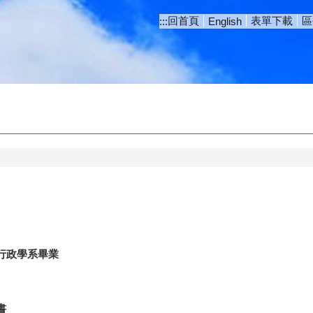
回首頁
表單下載
區
:::
English
行政學系畢業
書