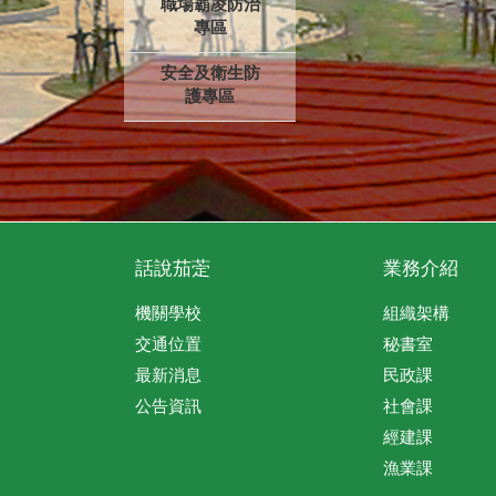
職場霸凌防治
專區
安全及衛生防
護專區
話說茄萣
業務介紹
機關學校
組織架構
交通位置
秘書室
最新消息
民政課
公告資訊
社會課
經建課
漁業課