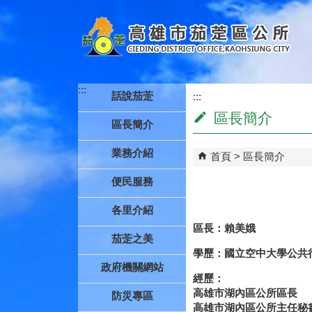
跳到主要內容區塊
:::
話說茄萣
:::
區長簡介
區長簡介
業務介紹
首頁
區長簡介
便民服務
各里介紹
區長：賴美娥
茄萣之美
學歷：國立空中大學公共
政府機關網站
經歷：
高雄市湖內區公所區長
防災專區
高雄市湖內區公所主任秘