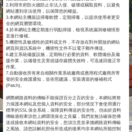
2.利用市府防火牆防止非法入侵、破壞或竊取資料，以避免
網站遭到非法使用，以保障您的權益。
3.本網站主機裝設掃毒軟體，定期掃毒，以提供使用者更安
全的網頁瀏覽環境。
4.於本網站主機定期進行弱點掃描，檢視系統漏洞修補情形
並進行修補。
5.機密性及敏感性的資料或文件，不存放在對外開放的網站
網頁與資訊系統中，機密性文件不以電子郵件傳送。
6.建立系統備援設施，定期執行必要的資料、軟體備份及備
援作業，以備發生災害或儲存媒體失效時，可迅速回復正常
作業。
7.自動接收所有來自相關作業系統廠商或應用程式廠商所寄
發的安全維護通知，並依照建議，安裝適當的修補程式
(Patch)。
網際網路資料的傳輸不能保證百分之百的安全，本網站將努
力保護本網站及您個人資料的安全，部分情況下會使用通行
標準的SSL 保全系統，保障資料傳送的安全性。但由於資料
傳輸過程牽涉您上網環境保全之良窳，我們並無法確保您傳
送或接收本網站資料的安全，您須注意並承擔網路資料傳輸
之風險。請您諒解此部份所造成的後果均非本網站所能控制