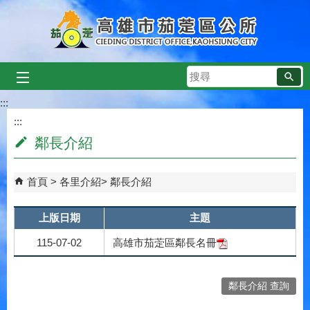
跳到主要內容區塊
搜
尋
:::
:::
鄰長介紹
首頁
各里介紹
鄰長介紹
上版日期
主題
115-07-02
高雄市茄萣區鄰長名冊
鄰長介紹 查詢