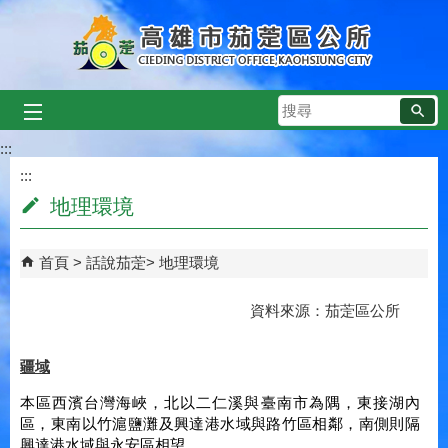
跳到主要內容區塊
搜
尋
:::
:::
地理環境
首頁
話說茄萣
地理環境
資料來源：茄萣區公所
疆域
本區西濱台灣海峽，北以二仁溪與臺南市為隅，東接湖內
區，東南以竹滬鹽灘及興達港水域與路竹區相鄰，南側則隔
興達港水域與永安區相望。