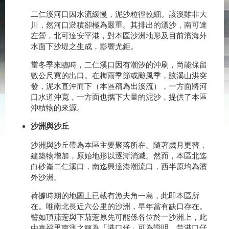
二仁溪河口因水流緩慢，泥沙粒徑較細。該溪雖非大
川，然河口淤積卻極為嚴重。其排出的漂沙，南可達
左營，北可達安平港，對本區沙洲地形及目前濱海外
水面下沙堤之生成，影響尤鉅。
當冬季來臨時，二仁溪口因有潮汐的沖刷，尚能保留
數公尺寬的出口。在梅雨季節或颱風季，該溪山洪突
發，泥水直沖而下（本區稱為出溪流），一方面將河
口水道沖寬，一方面也攜下大量的泥沙，提供了本區
沖積物的來源。
沙洲與沙丘
沙洲與沙丘帶為本區主要聚落所在。隨著歲月更替，
建築物增加，原始地形以逐漸消滅。然而，本區北迄
白砂崙二仁溪口，南迄興達港潮流口，西半原均為濱
外沙洲。
荷據時期的地圖上已載有漁夫角一島，此即本區所
在。唯南北長近六公里的沙洲，早年當有缺口存在。
譬如頂茄萣與下茄萣原先可能係各位於一沙洲上，此
由嘉福里南測之稱為「港口仔」可為證明。昔港口仔