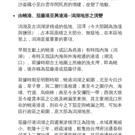
沙崙國小至白雲寺間民房的增建，改變了地貌。
由蟯港、茄藤港至興達港─潟湖地形之演變
潟湖及古潟湖淤積成的低地、沼澤（今大部闢為漁塭
與鹽田），占本區面積之大部分。無疑地，在本區地
形上，潟湖是最重要的要項。
早期文獻上的蟯港（或記為堯港）有時指內海（潟
湖），有時又指該內海與外海相通的港道（潮流
口）。荷據時期古土地圖上所繪的漁夫灣，即為蟯
港，後亦稱為茄藤港或茄藤仔港。
荷據時期至明鄭時期，蟯港潟湖之範圍，北至今白沙
崙，草子寮，與二層行溪相通；東至今之圍仔內、海
埔、竹滬、烏樹林；南至今永安彌陀一帶；西側大致
至今縱貫本區之公路及崎漏里東側。其主要潮流口所
在的蟯港港道，則在今之下茄萣與崎漏之間。可知本
區行政區之範圍，原大部為潟湖地形。
茄藤仔港潟湖之四週漸淤積浮泛為陸地，水域逐漸縮
小。乾隆十三年，經疏濬後，船隻由台灣府治通喜樹
仔港入二層行溪，尚可通茄藤仔港，並可南通竹仔港