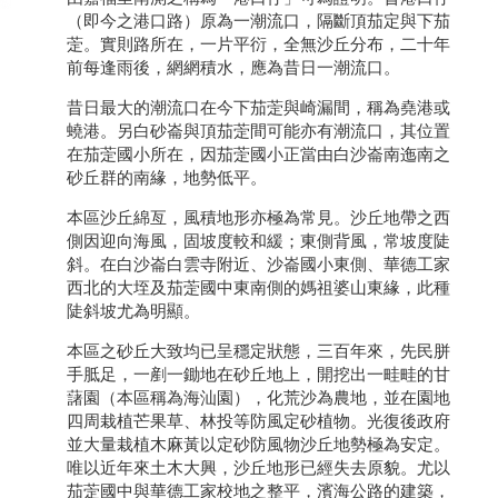
（即今之港口路）原為一潮流口，隔斷頂茄定與下茄
萣。實則路所在，一片平衍，全無沙丘分布，二十年
前每逢雨後，網網積水，應為昔日一潮流口。
昔日最大的潮流口在今下茄萣與崎漏間，稱為堯港或
蟯港。另白砂崙與頂茄萣間可能亦有潮流口，其位置
在茄萣國小所在，因茄萣國小正當由白沙崙南迤南之
砂丘群的南緣，地勢低平。
本區沙丘綿亙，風積地形亦極為常見。沙丘地帶之西
側因迎向海風，固坡度較和緩；東側背風，常坡度陡
斜。在白沙崙白雲寺附近、沙崙國小東側、華德工家
西北的大垤及茄萣國中東南側的媽祖婆山東緣，此種
陡斜坡尤為明顯。
本區之砂丘大致均已呈穩定狀態，三百年來，先民胼
手胝足，一剷一鋤地在砂丘地上，開挖出一畦畦的甘
藷園（本區稱為海汕園），化荒沙為農地，並在園地
四周栽植芒果草、林投等防風定砂植物。光復後政府
並大量栽植木麻黃以定砂防風物沙丘地勢極為安定。
唯以近年來土木大興，沙丘地形已經失去原貌。尤以
茄萣國中與華德工家校地之整平，濱海公路的建築，