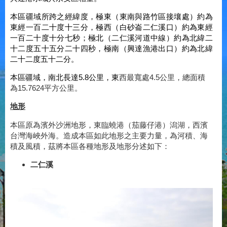
本區疆域所跨之經緯度，極東（東南與路竹區接壤處）約為
東經一百二十度十三分，極西（白砂崙二仁溪口）約為東經
一百二十度十分七秒；極北（二仁溪河道中線）約為北緯二
十二度五十五分二十四秒，極南（興達漁港出口）約為北緯
二十二度五十二分。
本區疆域，南北長達5.8公里，東
西最寬處4.5公里，總面積
為15.7624平方公里。
地形
本區原為濱外沙洲地形，東臨蟯港（茄藤仔港）潟湖，西濱
台灣海峽外海。造成本區如此地形之主要力量，為河積、海
積及風積，茲將本區各種地形及地形分述如下：
二仁溪