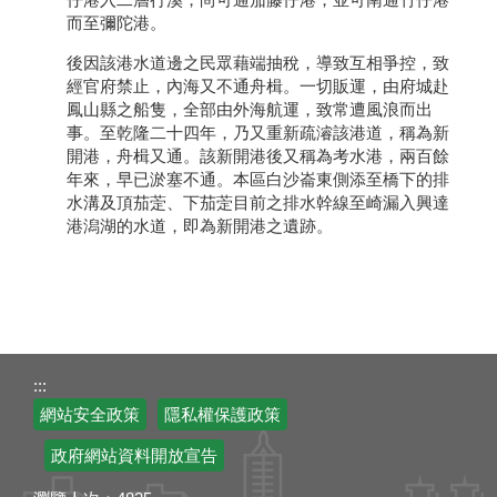
而至彌陀港。
後因該港水道邊之民眾藉端抽稅，導致互相爭控，致
經官府禁止，內海又不通舟楫。一切販運，由府城赴
鳳山縣之船隻，全部由外海航運，致常遭風浪而出
事。至乾隆二十四年，乃又重新疏濬該港道，稱為新
開港，舟楫又通。該新開港後又稱為考水港，兩百餘
年來，早已淤塞不通。本區白沙崙東側添至橋下的排
水溝及頂茄萣、下茄萣目前之排水幹線至崎漏入興達
港潟湖的水道，即為新開港之遺跡。
:::
網站安全政策
隱私權保護政策
政府網站資料開放宣告