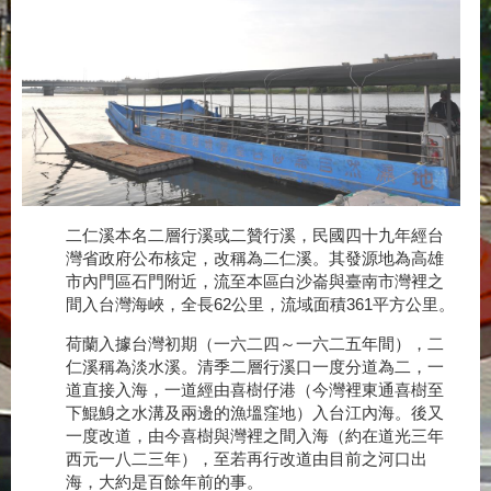
二仁溪本名二層行溪或二贊行溪，民國四十九年經台
灣省政府公布核定，改稱為二仁溪。其發源地為高雄
市內門區石門附近，流至本區白沙崙與臺南市灣裡之
間入台灣海峽，全長62公里，流域面積361平方公里。
荷蘭入據台灣初期（一六二四～一六二五年間），二
仁溪稱為淡水溪。清季二層行溪口一度分道為二，一
道直接入海，一道經由喜樹仔港（今灣裡東通喜樹至
下鯤鯓之水溝及兩邊的漁塭窪地）入台江內海。後又
一度改道，由今喜樹與灣裡之間入海（約在道光三年
西元一八二三年），至若再行改道由目前之河口出
海，大約是百餘年前的事。