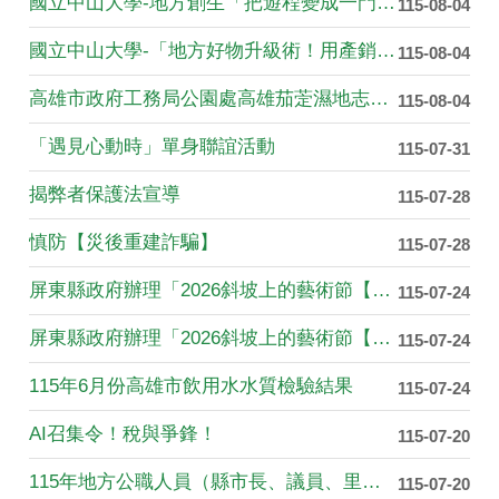
國立中山大學-地方創生「把遊程變成一門永續生意：從商業模式到....
115-08-04
國立中山大學-「地方好物升級術！用產銷履歷標章創造產品價值」....
115-08-04
高雄市政府工務局公園處高雄茄萣濕地志工（隊）招募
115-08-04
「遇見心動時」單身聯誼活動
115-07-31
揭弊者保護法宣導
115-07-28
慎防【災後重建詐騙】
115-07-28
屏東縣政府辦理「2026斜坡上的藝術節【斜坡上的樂團大賽】」....
115-07-24
屏東縣政府辦理「2026斜坡上的藝術節【斜坡上的生活設計獎】....
115-07-24
115年6月份高雄市飲用水水質檢驗結果
115-07-24
AI召集令！稅與爭鋒！
115-07-20
115年地方公職人員（縣市長、議員、里長）選舉將於 115 ....
115-07-20