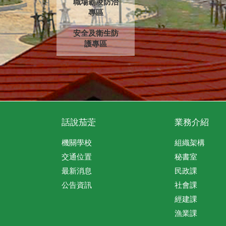
職場霸凌防治
專區
安全及衛生防
護專區
話說茄萣
業務介紹
機關學校
組織架構
交通位置
秘書室
最新消息
民政課
公告資訊
社會課
經建課
漁業課