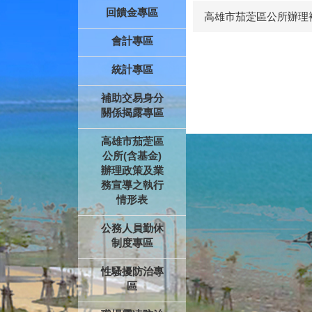
回饋金專區
高雄市茄萣區公所辦理
會計專區
統計專區
補助交易身分
關係揭露專區
高雄市茄萣區
公所(含基金)
辦理政策及業
務宣導之執行
情形表
公務人員勤休
制度專區
性騷擾防治專
區